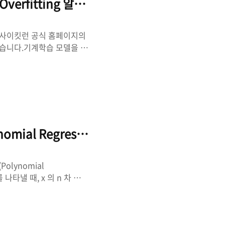
Overfitting 알아보기
 글은 사이킷런 공식 홈페이지의
 작성했습니다.기계학습 모델을 만
ting)과 과소적합
 set)의 사소한 특징까지도
와 동떨어진 예측을 하는 문제
 턱없이 단순한 경우 발생
인 기계학습 라이브러리인 사
례 및 모델과 실..
ynomial Regression) 알아보기
Polynomial
를 나타낼 때, x 의 n 차 다항
 회귀(Simple
. 단순 회귀: y = ax + b
n + bx^(n-1) + ...