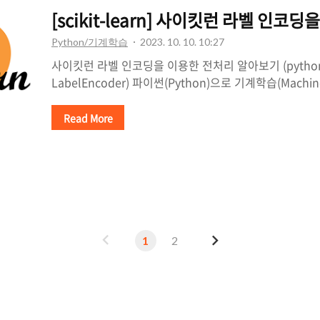
리할 수 있다는 장점이 있습니다. 원-핫 인코딩은 n개의 
[scikit-learn] 사이킷런 라벨 인코딩을
이 있는지 없는지를 0과 ..
Python/기계학습
2023. 10. 10. 10:27
사이킷런 라벨 인코딩을 이용한 전처리 알아보기 (python sc
LabelEncoder) 파이썬(Python)으로 기계학습(Machin
데이터를 숫자로 표기해야 할 때가 많습니다. 이 세상의 
있다면 이야기가 편해지겠지만, 아쉽게도 문자로 분류된
Read More
(Categorical Data)가 있기 때문에 이런 데이터는 전처리(P
줘야 합니다. 그래서, 이번에 알아볼 전처리 방법은 사이킷런
는 전처리 도구인 라벨인코더(LabelEncoder)입니다. 
분류로 치환해주는 단순한 기능인데요, 이 라벨 인코딩이
많이 가는 작업..
이
다
1
2
전
음