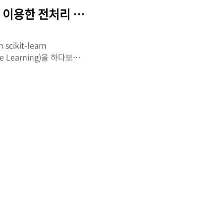
항목이 있다면, 각각의 항목
 이용한 전처리 (python LabelEncoder)
ikit-learn
e Learning)을 하다보면
모든 데이터가 숫자로 잴 수
 카테고리형 데이터
re-Processing)를 해
(sklearn)에서 제공하
이 도구는 문자 분류를 숫자
라는 작업은 은근히 손이