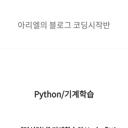
아
아리엘의 블로그 코딩시작반
리
엘
의
블
로
그
Python/기계학습
코
딩
시