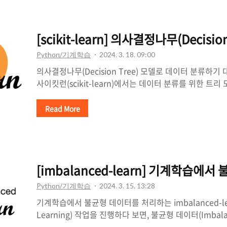
+ cx + d 로 나타낼 수 있는 문제를 해결할 수 있습니다. 
의 머신러닝 패키지인 사이킷런(scikit-learn)을 활용
하겠습니다. 사이킷런에서는 PolynomialFe..
[scikit-learn] 의사결정나무(Decis
Python/기계학습
2024. 3. 18. 09:00
의사결정나무(Decision Tree) 모델로 데이터 분류하
사이킷런(scikit-learn)에서는 데이터 분류를 위한 트
트리 모델이란, 의사결정나무에 기반한 비모수적 지도 학습 
조건문이 마치 나무처럼 배치되어 실제 데이터의 분류 기
Read More
성하는 방식입니다. 의사결정나무 이번에는 트리 모델 
이용해 보려 합니다. 의사결정나무는 트리 모델의 가장 단
의 장단점은 아래와 같습니다. 간단히 정리하자면, 직관
취약하다는 단점이 있지요. [장점] 사람이 이해하기 간단
[imbalanced-learn] 기계학습
있습니다. 덕분에 화이트 박스 모델을 적용할 수..
Python/기계학습
2024. 3. 15. 13:28
기계학습에서 불균형 데이터를 처리하는 imbalanced-lea
Learning) 작업을 진행하다 보면, 불균형 데이터(Imbala
뜨리는 일이 종종 생깁니다. 예를 들어, 강아지와 고양이