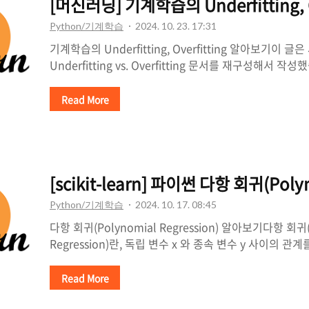
[머신러닝] 기계학습의 Underfitting, 
작
Python/기계학습
2024. 10. 23. 17:31
반
기계학습의 Underfitting, Overfitting 알아보기이
Underfitting vs. Overfitting 문서를 재구성해서
들 때, 흔히 발생하는 문제 중 하나는 과(대)적합(Overfit
(Underfitting)입니다. 전자의 경우 학습 데이터(Train
Read More
학습하기 때문에 모델이 실제 데이터(Ground truth)
이며, 후자의 경우에는 실제 데이터를 표현하기에 모델이
하는 문제입니다. 이번에는 파이썬(Python)의 대표적
이킷런(scikit-learn)을 활용해서 과적합과 과소적합의 사
[scikit-learn] 파이썬 다항 회귀(Pol
Python/기계학습
2024. 10. 17. 08:45
다항 회귀(Polynomial Regression) 알아보기다항 회귀(
Regression)란, 독립 변수 x 와 종속 변수 y 사이의 관계
식으로 표현되는 회귀 분석입니다. 우리가 흔히 배우는 단순
Regression)와는 달리, 더욱 복잡한 문제를 해결할 수 있지요
Read More
로 나타낼 수 있는 문제를 해결할 수 있습니다.다항 회귀: y = ax^