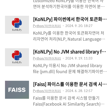
customized KoNLPy를 이용한 한국어 자
있습니다. 질문에 대한 답을 너무 자연스럽게
이브러리는 추상화 수준이 아주 높아서 허깅
연어 분석하기한국어를 이용한 자연어 분석
이야기하다 보니 처음에는 믿게 되는데, 실제
페이스에 올라와 있는 모델, 데이터셋, 토크
에는 주로 코엔엘파이(KoNLPy)를 이용합니
로 찾아보면 틀린 내용인 경우도 적지 않습니
나이저의 이름만 적으면 코드를 거의 변경하
다. 하지만, 이 패키지에서 지원하는 기능이
[KoNLPy] 파이썬에서 한국어 토큰화 하
다. 이런 현상을 보통 환각 현상(할루시네이
지 않고 비교 분석이 가능하다는 장점이 있지
제한적인 탓에 자연어 분석에 주로 활용되는
션, hallucination)이라고 부릅니다.​​특히
Python/자연어처리
2024. 9. 20. 18:27
요. 특히, 딥러닝 프레임워크 중 점유율이 아
몇몇 기능은 사용자가 임의로 만들어서 활용
업..
KoNLPy를 이용한 한국어 토큰화자연어 처
주 높은 파이토치(PyTorch)와 텐서플로우
해야 하지요. 이 문제를 손쉽게 해결하는 방
리자연어 처리(NLP, Natural Language
(TensorFlow)를 가리지 않고 지원하기 때문
법은, KoNLPy와 동일한 방법으로 이용할 수
Processing)는 컴퓨터가 인간의 언어를 이
에 더욱 확장성이 좋습니다. 이번에는 🤗 트
있으면서 사용자 정의 기능을 지원하는
해, 생성, 조작할 수 있도록 해주는 인공지능
[KoNLPy] No JVM shared library fi
랜스포머를 활용해서 다양한 텍스트 분석 모
customized KoNLPy를 이용하는 방법입니
(AI)의 한 분야로 정의되어 있습니다. 만약 자
델을 이용하는 방법을 소..
Python/자연어처리
2024. 9. 19. 11:33
다. customized KoNLPy의 기본 이용법
연어 처리를 능수능란하게 할 수 있다면, 인
KoNLPy 이용시 No JVM shared library
customized KoNLPy는 KoNLPy와 거의 동
터넷에서 흔히 구할 수 있는 문서 데이터를
file (jvm.dll) found 문제 해결하기파이썬
일한 방법으로 이용할 수 있습니다. 아래에
모두 데이터 분석에 활용할 수 있기 때문에
(Python)에서 텍스트 분석을 하기 위해서 흔
기재된 설치 및 이용에 대한 예제를 참고해
활용도 또한 높지요. 파이썬(Python)에는 다
히 쓰는 패키지로 KoNLPy가 있습니다. 그런
[Faiss] 파이스를 이용한 문서 검색 시스
주세요. KoNLPy의 Okt는 customized
양한 자연어 처리 패키지가 있습니다. 다만,
데, 이 패키지를 쓸 때는 자바 개발환경 설정
KoNLPy에서 Twitt..
Python/자연어처리
2024. 6. 28. 12:57
그 다수는 영어 기반인데요, 한국어 자연어
에 따라서 다양한 에러가 발생하는데요, 제가
Faiss를 이용한 문서 검색 시스템 만들기
분석을 하기 위해서는 코엔엘파이(KoNLPy)
흔히 경험한 에러는
Faiss(Facebook AI Similarity Search)란
와 같은 전용 패키지를 이용할 필요가 있습니
JVMNotFoundExeption: No JVM shared
데이터의 유사도 검색 및 벡터 클러스터링을
다. 코엔엘파이는 자바를 이용하는 패키지이