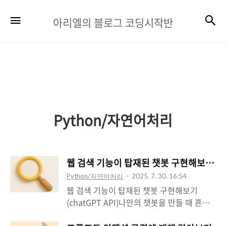
아
검
메뉴
아리엘의 블로그 코딩시작반
리
엘
의
블
로
Python/자연어처리
그
코
딩
웹 검색 기능이 탑재된 챗봇 구현해보기 (cha
시
Python/자연어처리
2025. 7. 30. 16:54
웹 검색 기능이 탑재된 챗봇 구현해보기
작
(chatGPT API)나만의 챗봇을 만들 때 흔히
반
이용하는 기술 중 하나가 RAG입니다. RAG는