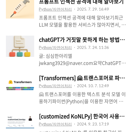
단순히 외부 문서를 참조하는것 이외에도, 웹
프롬프트 인젝션 공격에 대해 알아보기
사이트 정보를 크롤링한 다음 참조하는 방식
Python/자연어처리
2025. 7. 29. 16:49
으로 웹 검색과 유사한 기능을 구현할 수 있
프롬프트 인젝션 공격에 대해 알아보기최근
어요. 이번에는 이런 설계를 활용해서
LLM 모델을 활용한 서비스가 많아지면서, 모
chatGPT API와 🦜️🔗랭체인(Langchain)을
델의 허점을 공격하는 사례 또한 많아지고 있
이용해서 웹 검색 기능이 탑재된 챗봇을 구현
습니다. 이중에서 가장 피해 사례가 많고, 손
chatGPT가 거짓말 못하게 하는 방법, R
해 보도록 하겠습니다. 이 프로그램을 만들기
쉽게 공격할 수 있는 방법으로는 프롬프트 인
Python/자연어처리
2025. 7. 24. 11:36
전에는 랭체인을 설치하고 OpenAI API 키
젝션(Prompt Injection)을 꼽을 수 있지요.
글: 심심한아리엘
발급을 해 놓는 정도의 준비만 해 두시면 됩
프롬프트 인젝션은 LLM 모델의 입력 데이터
jwkang3929@naver.com요약ChatGPT
니다. 웹 검색 기능 설계하기웹 검색 기능을
를 교란해서 의도치 않은 응답을 이끌어내는
같은 생성형 AI는 가끔 사실과 다른 내용을
구현하기 위해서는 크게 두 가지 접근 방법을
공격 방식입니다. 아래에는 프롬프트 인젝션
자연스럽게 말하는 환각 현상을 일으키기도
[Transformers] 🤗 트랜스포머로 파
고민할 수 있습니다. 제작 목적 및 편의성, 예
공격의 유형과 이를 막을 수 있는 간단한 예
합니다. 이런 문제를 줄이기 위해 등장한 기
산에 따라 알맞은 방법을 선택해..
Python/자연어처리
2024. 10. 7. 12:49
제를 살펴보도록 하겠습니다. 챗GPT API를
술이 바로 RAG(Retrieval-Augmented
🤗 트랜스포머를 이용한 텍스트 분석 모델 이
활용한 코드 예시를 작성했으니 LLM 관련 서
Generation)입니다. RAG는 외부 문서를 함
용하기파이썬(Python)을 이용한 자연어 처
비스를 기획할 때 테스트 케이스 작성에 활용
께 참고해 답변하도록 만드는 방식이라, 신뢰
리(NLP, Natural Language Processing)
해 보세요. 프롬프트의 구조 이용하기LLM 모
할 수 있는 데이터를 인용하는 것과 같은 효
작업에서 최근 많이들 이용하는 라이브러리
[customized KoNLPy] 한국어 사용자 
델에서는 프롬프트를 크게 두 종류로 나누어
과를 노릴 수 있어요. 생성형 AI를 사용하다
로 허깅페이스 트랜스포머(HuggingFace
관리합니다. 시스템 프롬프트(System P..
Python/자연어처리
2024. 9. 23. 17:19
보면 제대로 대답한게 맞나 싶은 순간이 종종
Transformers)를 빼놓을 수 없습니다. 이 라